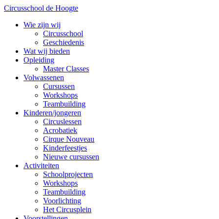
Circusschool de Hoogte
Wie zijn wij
Circusschool
Geschiedenis
Wat wij bieden
Opleiding
Master Classes
Volwassenen
Cursussen
Workshops
Teambuilding
Kinderen/jongeren
Circuslessen
Acrobatiek
Cirque Nouveau
Kinderfeestjes
Nieuwe cursussen
Activiteiten
Schoolprojecten
Workshops
Teambuilding
Voorlichting
Het Circusplein
Voorstellingen