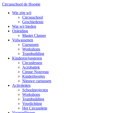
Circusschool de Hoogte
Wie zijn wij
Circusschool
Geschiedenis
Wat wij bieden
Opleiding
Master Classes
Volwassenen
Cursussen
Workshops
Teambuilding
Kinderen/jongeren
Circuslessen
Acrobatiek
Cirque Nouveau
Kinderfeestjes
Nieuwe cursussen
Activiteiten
Schoolprojecten
Workshops
Teambuilding
Voorlichting
Het Circusplein
Voorstellingen