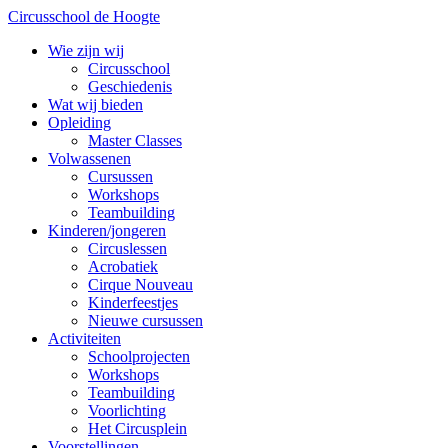
Circusschool de Hoogte
Wie zijn wij
Circusschool
Geschiedenis
Wat wij bieden
Opleiding
Master Classes
Volwassenen
Cursussen
Workshops
Teambuilding
Kinderen/jongeren
Circuslessen
Acrobatiek
Cirque Nouveau
Kinderfeestjes
Nieuwe cursussen
Activiteiten
Schoolprojecten
Workshops
Teambuilding
Voorlichting
Het Circusplein
Voorstellingen