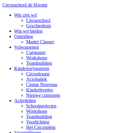
Circusschool de Hoogte
Wie zijn wij
Circusschool
Geschiedenis
Wat wij bieden
Opleiding
Master Classes
Volwassenen
Cursussen
Workshops
Teambuilding
Kinderen/jongeren
Circuslessen
Acrobatiek
Cirque Nouveau
Kinderfeestjes
Nieuwe cursussen
Activiteiten
Schoolprojecten
Workshops
Teambuilding
Voorlichting
Het Circusplein
Voorstellingen